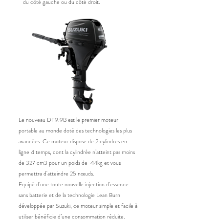
du côté gauche ou du côté droit.
Le nouveau DF9.9B est le premier moteur
portable au monde doté des technologies les plus
avancées. Ce moteur dispose de 2 cylindres en
ligne 4 temps, dont la cylindrée n’atteint pas moins
de 327 cm3 pour un poids de 44kg et vous
permettra d'atteindre 25 nœuds.
Equipé d’une toute nouvelle injection d’essence
sans batterie et de la technologie Lean Burn
développée par Suzuki, ce moteur simple et facile à
utiliser bénéficie d’une consommation réduite.