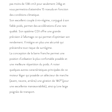
pas moins de 138 cm3 pour seulement 24kg et
vous permettra d'atteindre 15 noeuds en fonction
des conditions climatique.
Son excellent couple à mi-régime, conjugué à son
faible poids, permet des accélérations d’une rare
qualité. Son système CDI offre une grande
précision à l’allumage ce qui permet d’optimiser son
rendement. Il intègre en plus une sécurité qui
préviendra tout risque de surrégime.
La conception de la barre franche permet une
position d’utilisation la plus confortable possible et
une meilleure répartition du poids. A noter
quelques autres caractéristiques principales de ce
moteur léger qui possède un sélecteur de marche
(avant, neutre, arrière) une giration de 180° (pour
une excellente manœuvrabilité), ainsi qu’une large
poignée de transport.