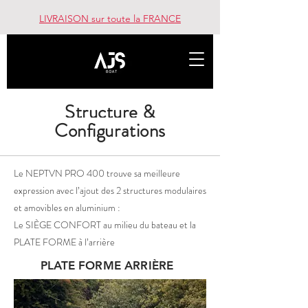
LIVRAISON sur toute la FRANCE
Structure &
Configurations
Le NEPTVN PRO 400 trouve sa meilleure
expression avec l’ajout des 2 structures modulaires
et amovibles en aluminium :
Le SIÈGE CONFORT au milieu du bateau et la
PLATE FORME à l’arrière
PLATE FORME
ARRIÈRE