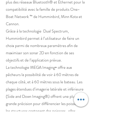
plus des réseaux Bluetooth® et Ethernet pour la
compatibilité avec la famille de produits One-
Boat Network ™ de Humminbird, Minn Kota et
Cannon.
Grâce à la technologie Dual Spectrum,
Humminbird permet à l’utilisateur de faire un
choix parmi de nombreux paramètres afin de
maximiser son sonar 2D en fonction de ses
objectifs et de l’application prévue.
La technologie MEGA Imaging+ offre aux
pêcheurs la possibilité de voir à 60 mètres de
chaque côté, et à 60 mètres sous le bateau. Les
plages étendues d’imagerie latérale et inférieure
(Side and Down Imaging®) offrent une plus
grande précision pour différencier les poissons et
les structures contenant des poissons , elles
permettent également de raccourcir les temps de
reconnaissance, afin que les pêcheurs puissent