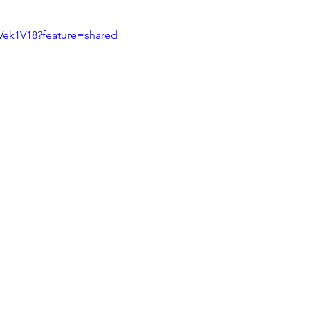
Vek1V18?feature=shared