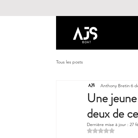
Tous les posts
Anthony Bretin
6 d
Une jeune 
deux de ce
Dernière mise à jour :
27 f
Noté NaN étoiles s