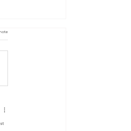
note
r Pike Fishing
st 