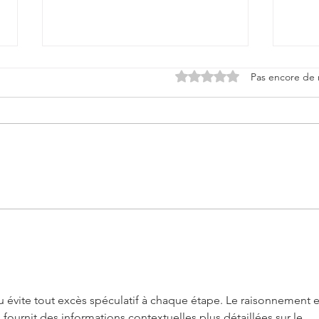
Noté 0 étoile sur 5.
Pas encore de 
Winte
Deux youtubeurs connus se sont
lancé un défi
u évite tout excès spéculatif à chaque étape. Le raisonnement e
b fournit des informations contextuelles plus détaillées sur le 