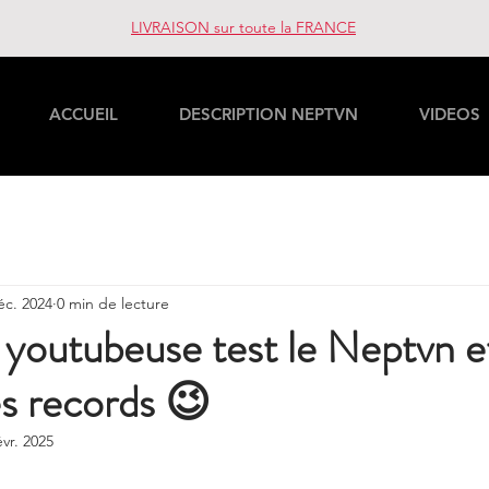
LIVRAISON sur toute la FRANCE
ACCUEIL
DESCRIPTION NEPTVN
VIDEOS
éc. 2024
0 min de lecture
youtubeuse test le Neptvn e
s records 😉
évr. 2025
ur 5.