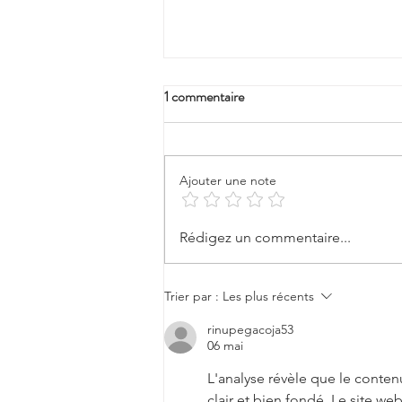
1 commentaire
Ajouter une note
Crash test de BBZ, découvrez le
Rédigez un commentaire...
neptvn avec David Vengerder
Trier par :
Les plus récents
rinupegacoja53
06 mai
L'analyse révèle que le conten
clair et bien fondé. Le site we