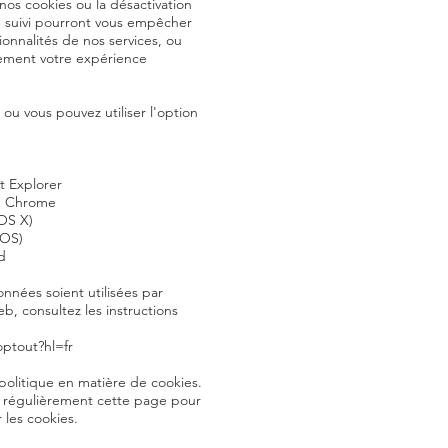
nos cookies ou la désactivation
e suivi pourront vous empêcher
onnalités de nos services, ou
vement votre expérience
, ou vous pouvez utiliser l'option
t Explorer
e Chrome
(OS X)
iOS)
d
nnées soient utilisées par
eb, consultez les instructions
ptout?hl=fr
 politique en matière de cookies.
 régulièrement cette page pour
 les cookies.