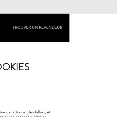
TROUVER UN REVENDEUR
OOKIES
tué de lettres et de chiffres, et
sque vous accédez à certains